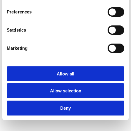
Preferences
Ver todos
Americana
Asiática
Statistics
Cafetería y
Española y
Internacional
Marketing
cervecería
tapas
Italiana
Allow all
Allow selection
Internacional
Española y tapas
Deny