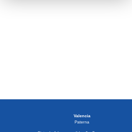
Turkish Kebab
Taco Bell
Ver todos los restaurantes
Valencia
Paterna